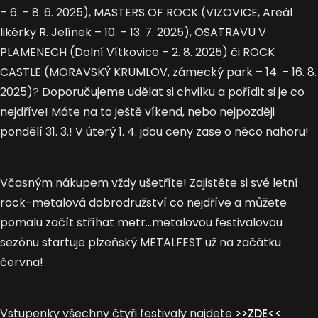
– 6. – 8. 6. 2025), MASTERS OF ROCK (VIZOVICE, Areál
likérky R. Jelínek – 10. – 13. 7. 2025), OSATRAVU V
PLAMENECH (Dolní Vítkovice – 2. 8. 2025) či ROCK
CASTLE (MORAVSKÝ KRUMLOV, zámecký park – 14. – 16. 8.
2025)? Doporučujeme udělat si chvilku a pořídit si je co
nejdříve! Máte na to ještě víkend, nebo nejpozději
pondělí 31. 3.! V úterý 1. 4. jdou ceny zase o něco nahoru!
Včasným nákupem vždy ušetříte! Zajistěte si své letní
rock-metalová dobrodružství co nejdříve a můžete
pomalu začít stříhat metr…metalovou festivalovou
sezónu startuje plzeňský METALFEST už na začátku
června!
Vstupenky všechny čtyři festivaly najdete
>>ZDE<<