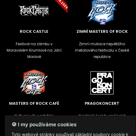
ROCK CASTLE
ZIMNÍ MASTERS OF ROCK
Festival na zámku v
Zimní mutace největšího
Moravském Krumlově na Jižní
metalového festivalu v České
Moravě
republice
MASTERS OF ROCK CAFÉ
PRAGOKONCERT
Kulturní sál, centrální
Nejstarší česká umělecká
předprodej vstupenek a
agentura
🍪 I my používáme cookies
kavárna ve Zlíně
Tyto webové stránky používají základní soubory cookie k