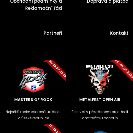
Obchodní podmínky a
Doprava a platba
Reklamační řád
Partneři
Kontakt
05.-07.06.20
16.-19.07.2026
MASTERS OF ROCK
METALFEST OPEN AIR
Největší rockmetalová událost
Festival v překrásném prostředí
v České republice
amfiteátru Lochotín
13.-15.08.2026