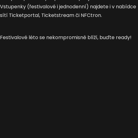
Vstupenky (festivalové i jednodenní) najdete i v nabídce
sítí Ticketportal, Ticketstream či NFCtron.
Festivalové léto se nekompromisně blíží, buďte ready!