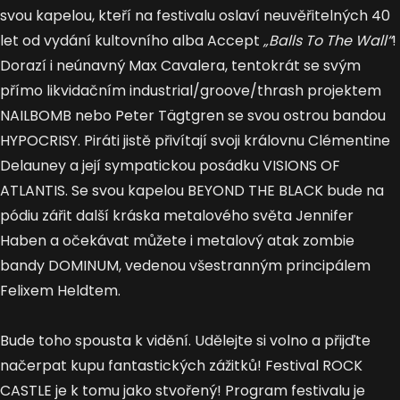
svou kapelou, kteří na festivalu oslaví neuvěřitelných 40
let od vydání kultovního alba Accept
„Balls To The Wall“
!
Dorazí i neúnavný Max Cavalera, tentokrát se svým
přímo likvidačním industrial/groove/thrash projektem
NAILBOMB nebo Peter Tägtgren se svou ostrou bandou
HYPOCRISY. Piráti jistě přivítají svoji královnu Clémentine
Delauney a její sympatickou posádku VISIONS OF
ATLANTIS. Se svou kapelou BEYOND THE BLACK bude na
pódiu zářit další kráska metalového světa Jennifer
Haben a očekávat můžete i metalový atak zombie
bandy DOMINUM, vedenou všestranným principálem
Felixem Heldtem.
Bude toho spousta k vidění. Udělejte si volno a přijďte
načerpat kupu fantastických zážitků! Festival ROCK
CASTLE je k tomu jako stvořený! Program festivalu je