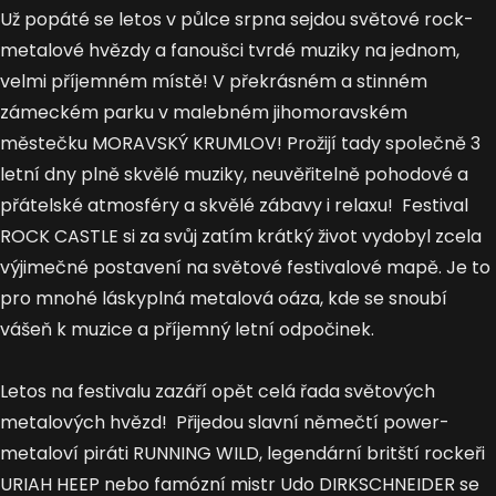
Už popáté se letos v půlce srpna sejdou světové rock-
metalové hvězdy a fanoušci tvrdé muziky na jednom,
velmi příjemném místě! V překrásném a stinném
zámeckém parku v malebném jihomoravském
městečku MORAVSKÝ KRUMLOV! Prožijí tady společně 3
letní dny plně skvělé muziky, neuvěřitelně pohodové a
přátelské atmosféry a skvělé zábavy i relaxu! Festival
ROCK CASTLE si za svůj zatím krátký život vydobyl zcela
výjimečné postavení na světové festivalové mapě. Je to
pro mnohé láskyplná metalová oáza, kde se snoubí
vášeň k muzice a příjemný letní odpočinek.
Letos na festivalu zazáří opět celá řada světových
metalových hvězd! Přijedou slavní němečtí power-
metaloví piráti RUNNING WILD, legendární britští rockeři
URIAH HEEP nebo famózní mistr Udo DIRKSCHNEIDER se