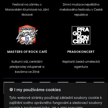
Festival na zámku v
Zimní mutace největšího
Moravském Krumlově na Jižní
metalového festivalu v České
Moravě
republice
MASTERS OF ROCK CAFÉ
PRAGOKONCERT
Kulturní sál, centrální
Nejstarší česká umělecká
předprodej vstupenek a
agentura
kavárna ve Zlíně
🍪 I my používáme cookies
Tyto webové stránky používají základní soubory cookie k
Podmínky užití
🍪 Změnit nastavení cookies.
zajištění svého správného fungování a sledovací soubory
cookie k pochopení toho, jak s nimi pracujete.