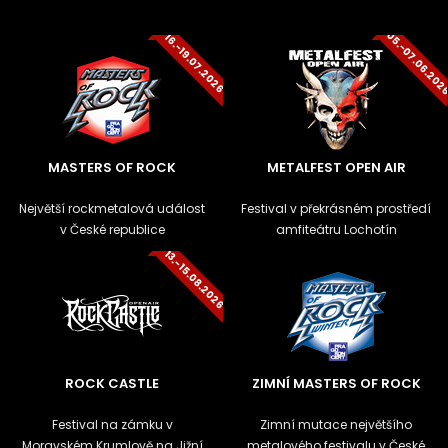
05.-07.06.20
16.-19.07.2026
MASTERS OF ROCK
METALFEST OPEN AIR
Největší rockmetalová událost
Festival v překrásném prostředí
v České republice
amfiteátru Lochotín
13.-15.08.2026
ROCK CASTLE
ZIMNÍ MASTERS OF ROCK
Festival na zámku v
Zimní mutace největšího
Moravském Krumlově na Jižní
metalového festivalu v České