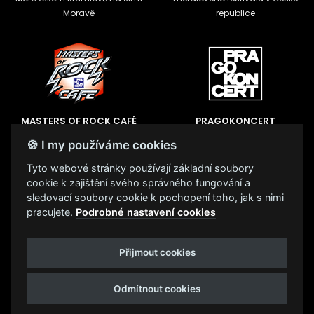
Moravě
republice
MASTERS OF ROCK CAFÉ
PRAGOKONCERT
🍪 I my používáme cookies
Kulturní sál, centrální
Nejstarší česká umělecká
předprodej vstupenek a
agentura
Tyto webové stránky používají základní soubory
kavárna ve Zlíně
cookie k zajištění svého správného fungování a
sledovací soubory cookie k pochopení toho, jak s nimi
pracujete.
Podrobné nastavení cookies
Přijmout cookies
Podmínky užití
🍪 Změnit nastavení cookies.
Odmítnout cookies
© PRAGOKONCERT BOHEMIA, a.s.
Web s
k metalu vytvořila creatia.tech s.r.o. a
Viktor Eyermann