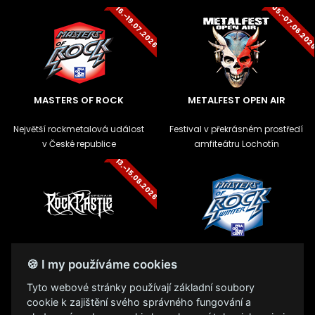
05.-07.06.20
16.-19.07.2026
MASTERS OF ROCK
METALFEST OPEN AIR
Největší rockmetalová událost
Festival v překrásném prostředí
v České republice
amfiteátru Lochotín
13.-15.08.2026
ROCK CASTLE
ZIMNÍ MASTERS OF ROCK
🍪 I my používáme cookies
Festival na zámku v
Zimní mutace největšího
Tyto webové stránky používají základní soubory
Moravském Krumlově na Jižní
metalového festivalu v České
cookie k zajištění svého správného fungování a
Moravě
republice