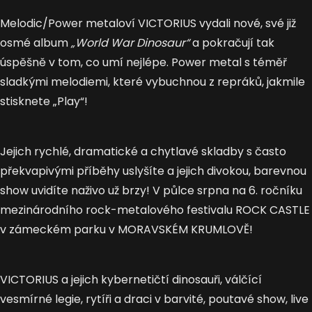
Melodic/Power metaloví VICTORIUS vydali nové, své již
osmé album
„World War Dinosaur“
a pokračují tak
úspěšně v tom, co umí nejlépe. Power metal s téměř
sladkými melodiemi, které vybuchnou z repráků, jakmile
stisknete „Play“!
Jejich rychlé, dramatické a chytlavé skladby s často
překvapivými příběhy uslyšíte a jejich divokou, barevnou
show uvidíte naživo už brzy! V půlce srpna na 6. ročníku
mezinárodního rock-metalového festivalu ROCK CASTLE
v zámeckém parku v MORAVSKÉM KRUMLOVĚ!
VICTORIUS a jejich kybernetičtí dinosauři, válčící
vesmírné legie, rytíři a draci v barvité, poutavé show, live