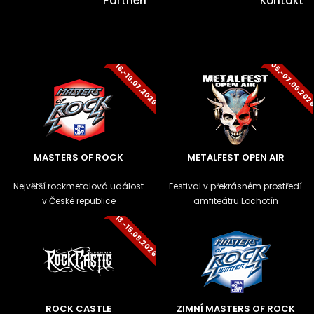
Partneři
Kontakt
05.-07.06.20
16.-19.07.2026
MASTERS OF ROCK
METALFEST OPEN AIR
Největší rockmetalová událost
Festival v překrásném prostředí
v České republice
amfiteátru Lochotín
13.-15.08.2026
ROCK CASTLE
ZIMNÍ MASTERS OF ROCK