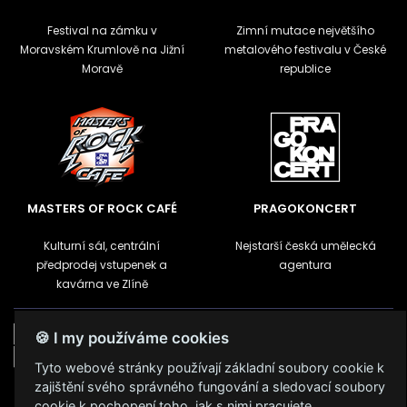
Festival na zámku v
Zimní mutace největšího
Moravském Krumlově na Jižní
metalového festivalu v České
Moravě
republice
MASTERS OF ROCK CAFÉ
PRAGOKONCERT
Kulturní sál, centrální
Nejstarší česká umělecká
předprodej vstupenek a
agentura
kavárna ve Zlíně
🍪 I my používáme cookies
Tyto webové stránky používají základní soubory cookie k
zajištění svého správného fungování a sledovací soubory
Podmínky užití
🍪 Změnit nastavení cookies.
cookie k pochopení toho, jak s nimi pracujete.