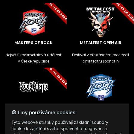
05.-07.06.20
16.-19.07.2026
MASTERS OF ROCK
METALFEST OPEN AIR
Největší rockmetalová událost
Festival v překrásném prostředí
v České republice
amfiteátru Lochotín
13.-15.08.2026
ROCK CASTLE
ZIMNÍ MASTERS OF ROCK
🍪 I my používáme cookies
Festival na zámku v
Zimní mutace největšího
Tyto webové stránky používají základní soubory
Moravském Krumlově na Jižní
metalového festivalu v České
cookie k zajištění svého správného fungování a
Moravě
republice