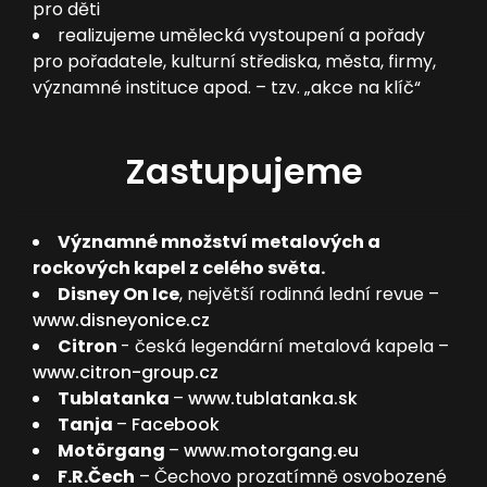
pro děti
realizujeme umělecká vystoupení a pořady
pro pořadatele, kulturní střediska, města, firmy,
významné instituce apod. – tzv. „akce na klíč“
Zastupujeme
Významné množství metalových a
rockových kapel z celého světa.
Disney On Ice
, největší rodinná lední revue –
www.disneyonice.cz
Citron
- česká legendární metalová kapela –
www.citron-group.cz
Tublatanka
–
www.tublatanka.sk
Tanja
–
Facebook
Motörgang
–
www.motorgang.eu
F.R.Čech
– Čechovo prozatímně osvobozené