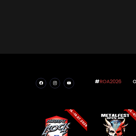
#
ROA2026
O
05.-0
16.-19.07.2026